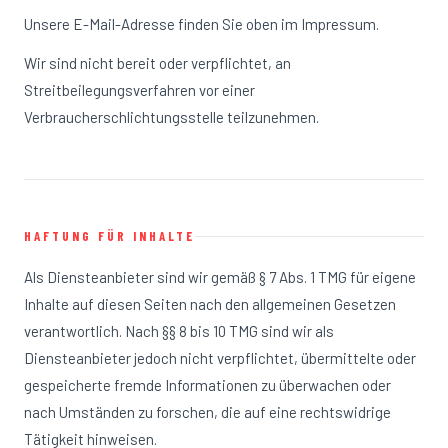
Unsere E-Mail-Adresse finden Sie oben im Impressum.
Wir sind nicht bereit oder verpflichtet, an
Streitbeilegungsverfahren vor einer
Verbraucherschlichtungsstelle teilzunehmen.
HAFTUNG FÜR INHALTE
Als Diensteanbieter sind wir gemäß § 7 Abs. 1 TMG für eigene
Inhalte auf diesen Seiten nach den allgemeinen Gesetzen
verantwortlich. Nach §§ 8 bis 10 TMG sind wir als
Diensteanbieter jedoch nicht verpflichtet, übermittelte oder
gespeicherte fremde Informationen zu überwachen oder
nach Umständen zu forschen, die auf eine rechtswidrige
Tätigkeit hinweisen.