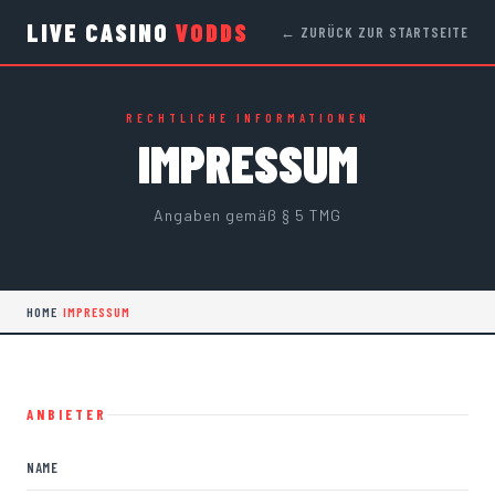
LIVE CASINO
VODDS
← ZURÜCK ZUR STARTSEITE
RECHTLICHE INFORMATIONEN
IMPRESSUM
Angaben gemäß § 5 TMG
HOME
›
IMPRESSUM
ANBIETER
NAME